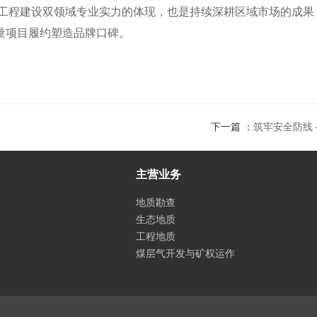
程建设双领域专业实力的体现，也是持续深耕区域市场的成果
量项目履约塑造品牌口碑。
下一篇 ：
筑牢安全防线
主营业务
地质勘查
生态地质
工程地质
煤层气开发与矿权运作