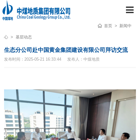
首页
>
新闻中
心
>
基层动态
生态分公司赴中国黄金集团建设有限公司拜访交流
发布时间：2025-05-21 16:33:44
发布人：中煤地质